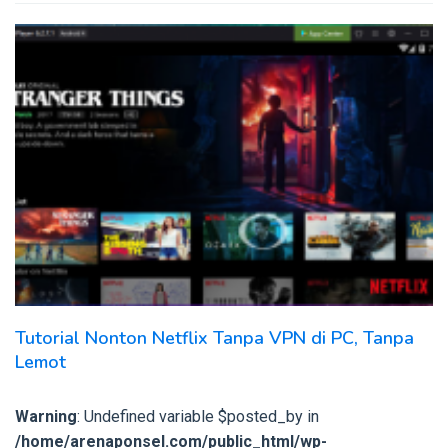
Tutorial Nonton Netflix Tanpa VPN di PC, Tanpa
Lemot
Warning
: Undefined variable $posted_by in
/home/arenaponsel.com/public_html/wp-