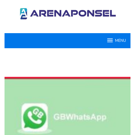
Loncat
ke
konten
MENU
ArenaPonsel.com