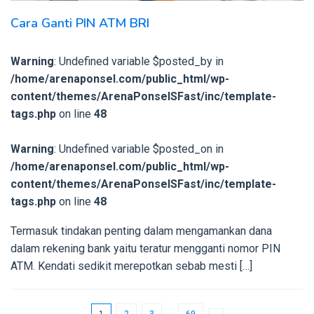
Cara Ganti PIN ATM BRI
Warning
: Undefined variable $posted_by in
/home/arenaponsel.com/public_html/wp-
content/themes/ArenaPonselSFast/inc/template-
tags.php
on line
48
Warning
: Undefined variable $posted_on in
/home/arenaponsel.com/public_html/wp-
content/themes/ArenaPonselSFast/inc/template-
tags.php
on line
48
Termasuk tindakan penting dalam mengamankan dana
dalam rekening bank yaitu teratur mengganti nomor PIN
ATM. Kendati sedikit merepotkan sebab mesti […]
1
2
3
…
69