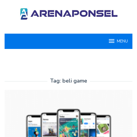
Loncat
ke
konten
MENU
Tag:
beli game