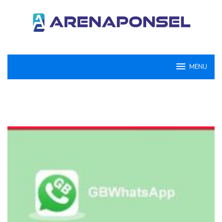
Loncat
ke
konten
MENU
ArenaPonsel.com