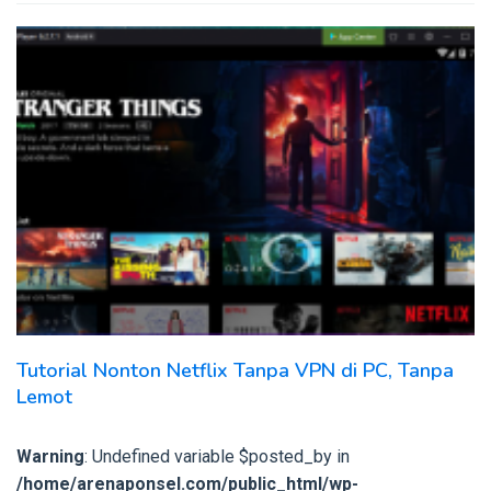
Tutorial Nonton Netflix Tanpa VPN di PC, Tanpa
Lemot
Warning
: Undefined variable $posted_by in
/home/arenaponsel.com/public_html/wp-