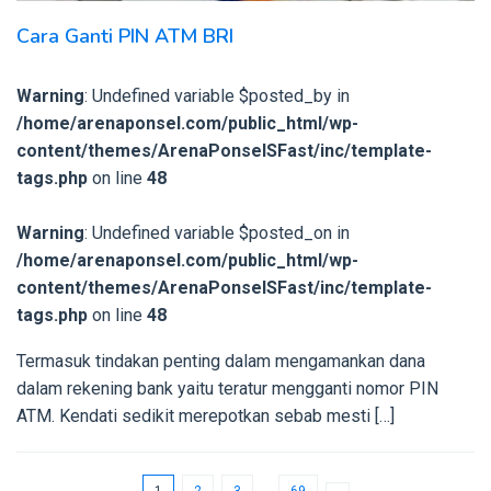
Cara Ganti PIN ATM BRI
Warning
: Undefined variable $posted_by in
/home/arenaponsel.com/public_html/wp-
content/themes/ArenaPonselSFast/inc/template-
tags.php
on line
48
Warning
: Undefined variable $posted_on in
/home/arenaponsel.com/public_html/wp-
content/themes/ArenaPonselSFast/inc/template-
tags.php
on line
48
Termasuk tindakan penting dalam mengamankan dana
dalam rekening bank yaitu teratur mengganti nomor PIN
ATM. Kendati sedikit merepotkan sebab mesti […]
1
2
3
…
69