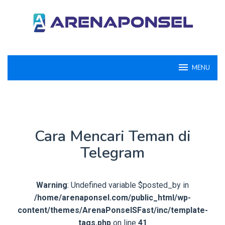
Loncat
ke
konten
MENU
Cara Mencari Teman di
Telegram
Warning
: Undefined variable $posted_by in
/home/arenaponsel.com/public_html/wp-
content/themes/ArenaPonselSFast/inc/template-
tags.php
on line
41