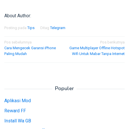
About Author:
Posting pada
Tips
Ditag
Telegram
Navigasi
Pos sebelumnya
Pos berikutnya
Cara Mengecek Garansi iPhone
Game Multiplayer Offline Hotspot
pos
Paling Mudah
Wifi Untuk Mabar Tanpa Internet
Populer
Aplikasi Mod
Reward FF
Install Wa GB