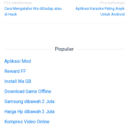
Navigasi
Pos sebelumnya
Pos berikutnya
Cara Mengetahui Wa diSadap atau
Aplikasi Karaoke Paling Asyik
pos
di Hack
Untuk Android
Populer
Aplikasi Mod
Reward FF
Install Wa GB
Download Game Offline
Samsung dibawah 2 Juta
Harga Hp dibawah 2 Juta
Kompres Video Online