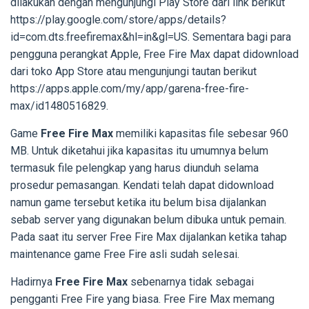
dilakukan dengan mengunjungi Play Store dari link berikut
https://play.google.com/store/apps/details?
id=com.dts.freefiremax&hl=in&gl=US. Sementara bagi para
pengguna perangkat Apple, Free Fire Max dapat didownload
dari toko App Store atau mengunjungi tautan berikut
https://apps.apple.com/my/app/garena-free-fire-
max/id1480516829.
Game
Free Fire Max
memiliki kapasitas file sebesar 960
MB. Untuk diketahui jika kapasitas itu umumnya belum
termasuk file pelengkap yang harus diunduh selama
prosedur pemasangan. Kendati telah dapat didownload
namun game tersebut ketika itu belum bisa dijalankan
sebab server yang digunakan belum dibuka untuk pemain.
Pada saat itu server Free Fire Max dijalankan ketika tahap
maintenance game Free Fire asli sudah selesai.
Hadirnya
Free Fire Max
sebenarnya tidak sebagai
pengganti Free Fire yang biasa. Free Fire Max memang