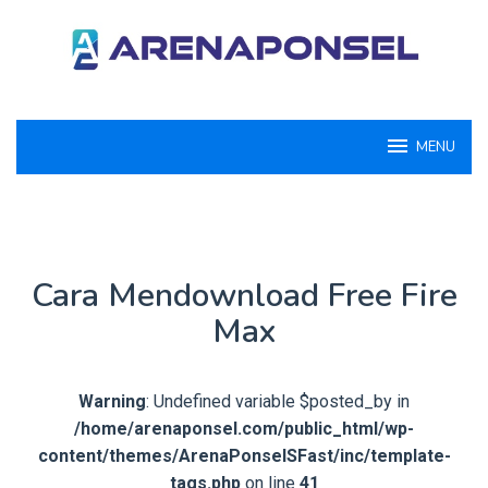
Loncat
ke
konten
MENU
Cara Mendownload Free Fire
Max
Warning
: Undefined variable $posted_by in
/home/arenaponsel.com/public_html/wp-
content/themes/ArenaPonselSFast/inc/template-
tags.php
on line
41