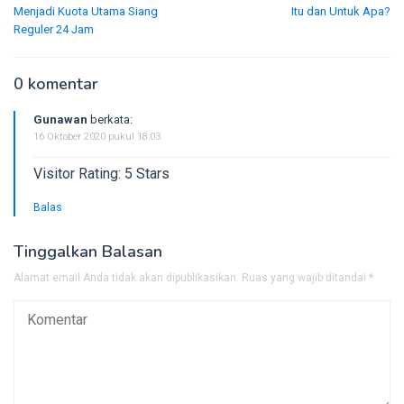
pos
Menjadi Kuota Utama Siang
Itu dan Untuk Apa?
Reguler 24 Jam
0 komentar
Gunawan
berkata:
16 Oktober 2020 pukul 18:03
Visitor Rating: 5 Stars
Balas
Tinggalkan Balasan
Alamat email Anda tidak akan dipublikasikan.
Ruas yang wajib ditandai
*