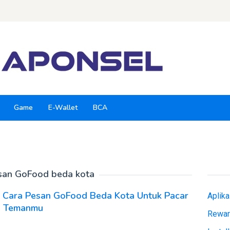
Game
E-Wallet
BCA
san GoFood beda kota
s Cara Pesan GoFood Beda Kota Untuk Pacar
Aplik
u Temanmu
Rewar