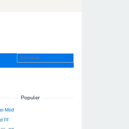
Populer
asi Mod
d FF