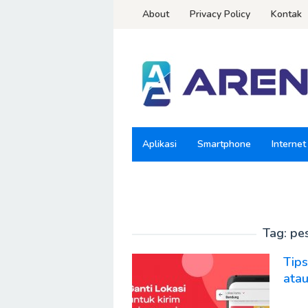
Loncat
About
Privacy Policy
Kontak
ke
konten
Aplikasi
Smartphone
Internet
Tag:
pe
Tip
ata