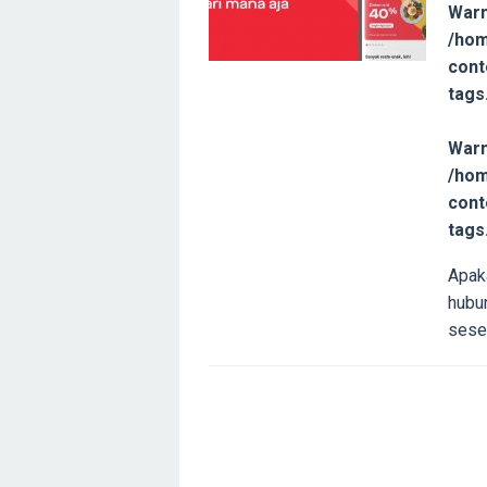
Warn
/hom
cont
tags
Warn
/hom
cont
tags
Apak
hubu
seseo