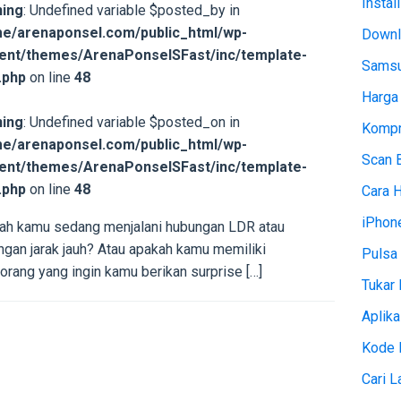
Instal
ing
: Undefined variable $posted_by in
e/arenaponsel.com/public_html/wp-
Downl
ent/themes/ArenaPonselSFast/inc/template-
Samsu
.php
on line
48
Harga
ing
: Undefined variable $posted_on in
Kompr
e/arenaponsel.com/public_html/wp-
Scan 
ent/themes/ArenaPonselSFast/inc/template-
.php
on line
48
Cara 
iPhon
ah kamu sedang menjalani hubungan LDR atau
ngan jarak jauh? Atau apakah kamu memiliki
Pulsa 
rang yang ingin kamu berikan surprise […]
Tukar 
Aplika
Kode 
Cari 