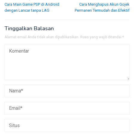
Cara Main Game PSP di Android
Cara Menghapus Akun Gojek
pos
dengan Lancar tanpa LAG
Permanen Termudah dan Efektif
Tinggalkan Balasan
Alamat email Anda tidak akan dipublikasikan.
Ruas yang wajib ditandai
*