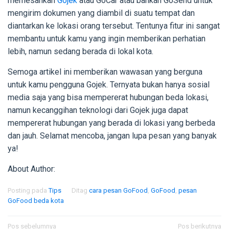
memesankan
Gojek
atau GoCar atau bahkan GoSend untuk
mengirim dokumen yang diambil di suatu tempat dan
diantarkan ke lokasi orang tersebut. Tentunya fitur ini sangat
membantu untuk kamu yang ingin memberikan perhatian
lebih, namun sedang berada di lokal kota.
Semoga artikel ini memberikan wawasan yang berguna
untuk kamu pengguna Gojek. Ternyata bukan hanya sosial
media saja yang bisa mempererat hubungan beda lokasi,
namun kecanggihan teknologi dari Gojek juga dapat
mempererat hubungan yang berada di lokasi yang berbeda
dan jauh. Selamat mencoba, jangan lupa pesan yang banyak
ya!
About Author:
Posting pada
Tips
Ditag
cara pesan GoFood
,
GoFood
,
pesan
GoFood beda kota
Navigasi
Pos sebelumnya
Pos berikutnya