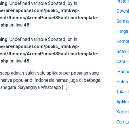
Instal
ing
: Undefined variable $posted_by in
e/arenaponsel.com/public_html/wp-
Downl
ent/themes/ArenaPonselSFast/inc/template-
Samsu
.php
on line
48
Harga
ing
: Undefined variable $posted_on in
Kompr
e/arenaponsel.com/public_html/wp-
Scan 
ent/themes/ArenaPonselSFast/inc/template-
.php
on line
48
Cara 
iPhon
sapp adalah salah satu aplikasi per pesanan yang
 hanya populer di Indonesia namun juga di berbagai
Pulsa 
anegara. Sayangnya Whatsapp […]
Tukar 
Aplika
Kode 
Cari 