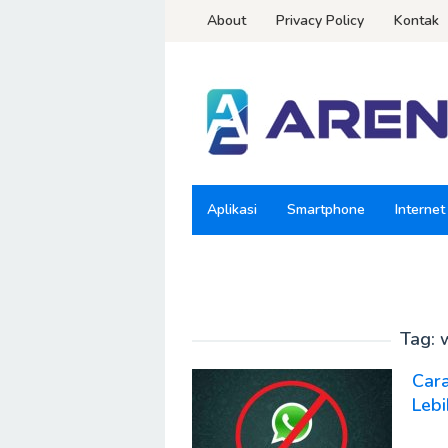
Loncat
About
Privacy Policy
Kontak
ke
konten
Aplikasi
Smartphone
Internet
Tag:
Car
Leb