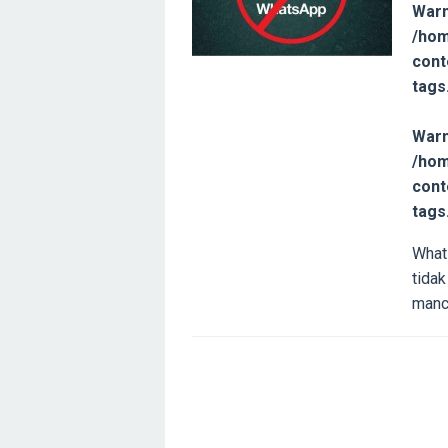
Warn
/hom
cont
tags
Warn
/hom
cont
tags
What
tidak
manc