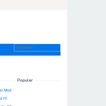
Populer
asi Mod
d FF