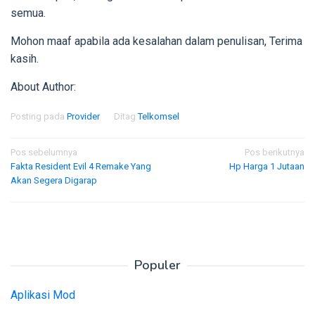
semua.
Mohon maaf apabila ada kesalahan dalam penulisan, Terima
kasih.
About Author:
Posting pada
Provider
Ditag
Telkomsel
Navigasi
Pos sebelumnya
Pos berikutnya
Fakta Resident Evil 4 Remake Yang
Hp Harga 1 Jutaan
pos
Akan Segera Digarap
Populer
Aplikasi Mod