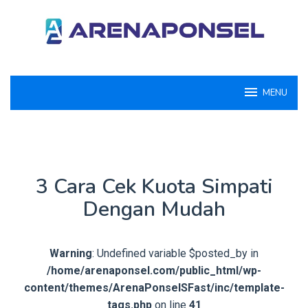
Loncat
ke
konten
MENU
3 Cara Cek Kuota Simpati
Dengan Mudah
Warning
: Undefined variable $posted_by in
/home/arenaponsel.com/public_html/wp-
content/themes/ArenaPonselSFast/inc/template-
tags.php
on line
41