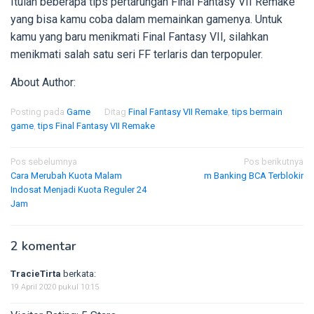
Itulah beberapa tips pertarungan Final Fantasy VII Remake
yang bisa kamu coba dalam memainkan gamenya. Untuk
kamu yang baru menikmati Final Fantasy VII, silahkan
menikmati salah satu seri FF terlaris dan terpopuler.
About Author:
Posting pada
Game
Ditag
Final Fantasy VII Remake
,
tips bermain
game
,
tips Final Fantasy VII Remake
Navigasi
Pos sebelumnya
Pos berikutnya
Cara Merubah Kuota Malam
m Banking BCA Terblokir
pos
Indosat Menjadi Kuota Reguler 24
Jam
2 komentar
TracieTirta
berkata:
19 April 2020 pukul 10:15