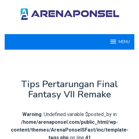
Loncat
ke
konten
MENU
Tips Pertarungan Final
Fantasy VII Remake
Warning
: Undefined variable $posted_by in
/home/arenaponsel.com/public_html/wp-
content/themes/ArenaPonselSFast/inc/template-
tags.php
on line
41