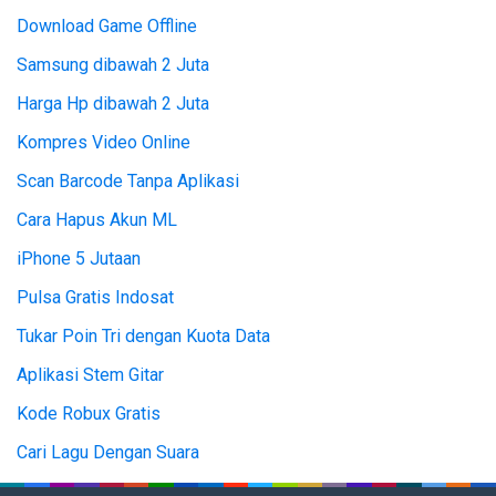
Download Game Offline
Samsung dibawah 2 Juta
Harga Hp dibawah 2 Juta
Kompres Video Online
Scan Barcode Tanpa Aplikasi
Cara Hapus Akun ML
iPhone 5 Jutaan
Pulsa Gratis Indosat
Tukar Poin Tri dengan Kuota Data
Aplikasi Stem Gitar
Kode Robux Gratis
Cari Lagu Dengan Suara
Top Up ML