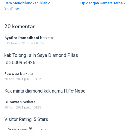
Cara Menghilangkan Iklan di
Hp dengan Kamera Terbaik
pos
YouTube
20 komentar
Syafira Ramadhani
berkata:
6 Oktober 2021 pukul 08:25
kak Tolong Isiin Saya Diamond Pliss
Id:3000954926
Fawwaz
berkata:
20 April 2021 pukul 08:32
Kak minta diamond kak nama ff:Fc•Nesc
Gunawan
berkata:
10 April 2021 pukul 04:23
Visitor Rating: 5 Stars