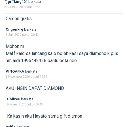
™jgr™king404
berkata:
24 Juni 2020 pukul 21:52
Diamon gratis
Ongenkrg
berkata:
5 Juli 2020 pukul 20:43
Mohon m
Maff kalo sa lancang kalo boleh kasi saya diamond k plis
nm aidi 1996442128 bantu beta nee
VINOAFKA
berkata:
5 November 2020 pukul 14:14
AKU INGIN DAPAT DIAMOND
Philre8
berkata:
9 Maret 2021 pukul 09:48
Ka kasih aku Hayato sama gift diamon
Arifin
berkata: