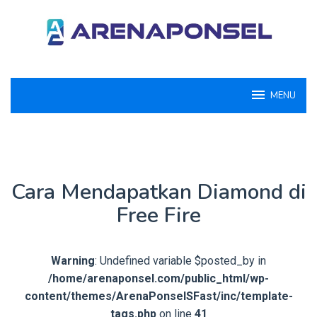
Loncat
ke
konten
MENU
Cara Mendapatkan Diamond di
Free Fire
Warning
: Undefined variable $posted_by in
/home/arenaponsel.com/public_html/wp-
content/themes/ArenaPonselSFast/inc/template-
tags.php
on line
41