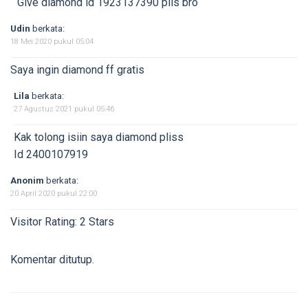
Give diamond id 1923137390 plis bro
Udin
berkata:
18 Mei 2020 pukul 05:04
Saya ingin diamond ff gratis
Lila
berkata:
27 Agustus 2021 pukul 05:46
Kak tolong isiin saya diamond pliss
Id 2400107919
Anonim
berkata:
20 April 2020 pukul 22:00
Visitor Rating: 2 Stars
Komentar ditutup.