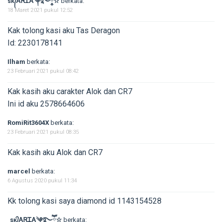
sᴋ᭄ᎪᏒᏆᎪ༆࿐ཽ༵☆
berkata:
18 Maret 2021 pukul 12:52
Kak tolong kasi aku Tas Deragon
Id: 2230178141
Ilham
berkata:
23 Februari 2021 pukul 08:42
Kak kasih aku carakter Alok dan CR7
Ini id aku 2578664606
RomiRit3604X
berkata:
23 Februari 2021 pukul 08:35
Kak kasih aku Alok dan CR7
marcel
berkata:
6 Agustus 2020 pukul 11:34
Kk tolong kasi saya diamond id 1143154528
sᴋ᭄ᎪᏒᏆᎪ༆࿐ཽ༵☆
berkata: