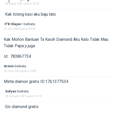
18 Maret 2021 pukul 12:50
Kak tolong kasi aku baju tato
•F'K•Slayer•
berkata:
27 Juli 2020 pukul 06:26
Kak Mohon Bantuan Ta Kasih Diamond Aku Kalo Tidak Mau
Tidak Papa ji juga
Id : 783867734
Armin
berkata:
30 Juni 2020 pukul 23:09
Minta diamon gratis ID:1761377534
Sofyan
berkata:
28 Januari 2021 pukul 12:10
Giv diamond gratis