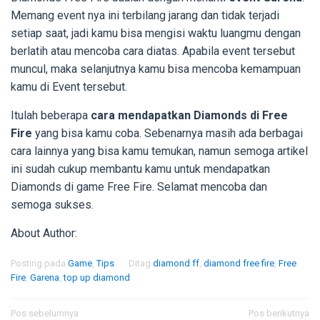
Memang event nya ini terbilang jarang dan tidak terjadi
setiap saat, jadi kamu bisa mengisi waktu luangmu dengan
berlatih atau mencoba cara diatas. Apabila event tersebut
muncul, maka selanjutnya kamu bisa mencoba kemampuan
kamu di Event tersebut.
Itulah beberapa
cara mendapatkan Diamonds di Free
Fire
yang bisa kamu coba. Sebenarnya masih ada berbagai
cara lainnya yang bisa kamu temukan, namun semoga artikel
ini sudah cukup membantu kamu untuk mendapatkan
Diamonds di game Free Fire. Selamat mencoba dan
semoga sukses.
About Author:
Posting pada
Game
,
Tips
Ditag
diamond ff
,
diamond free fire
,
Free
Fire
,
Garena
,
top up diamond
Navigasi
Pos sebelumnya
Pos berikutnya