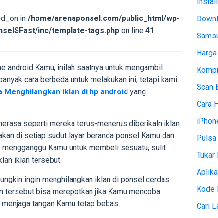
Instal
ed_on in
/home/arenaponsel.com/public_html/wp-
Downl
selSFast/inc/template-tags.php
on line
41
Samsu
Harga
ne android Kamu, inilah saatnya untuk mengambil
Kompr
banyak cara berbeda untuk melakukan ini, tetapi kami
Scan 
a Menghilangkan iklan di hp android
yang
Cara 
iPhon
erasa seperti mereka terus-menerus diberikaln iklan
sakan di setiap sudut layar beranda ponsel Kamu dan
Pulsa 
 mengganggu Kamu untuk membeli sesuatu, sulit
Tukar 
lan iklan tersebut.
Aplika
gkin ingin menghilangkan iklan di ponsel cerdas
Kode 
lan tersebut bisa merepotkan jika Kamu mencoba
 menjaga tangan Kamu tetap bebas.
Cari 