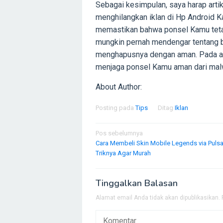
Sebagai kesimpulan, saya harap arti
menghilangkan iklan di Hp Android 
memastikan bahwa ponsel Kamu teta
mungkin pernah mendengar tentang 
menghapusnya dengan aman. Pada artik
menjaga ponsel Kamu aman dari malw
About Author:
Posting pada
Tips
Ditag
Iklan
Navigasi
Pos sebelumnya
Cara Membeli Skin Mobile Legends via Puls
pos
Triknya Agar Murah
Tinggalkan Balasan
Alamat email Anda tidak akan dipublikasikan.