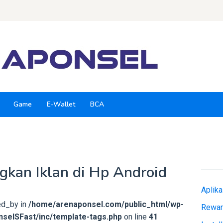
Game
E-Wallet
BCA
gkan Iklan di Hp Android
Aplik
ed_by in
/home/arenaponsel.com/public_html/wp-
Rewar
selSFast/inc/template-tags.php
on line
41