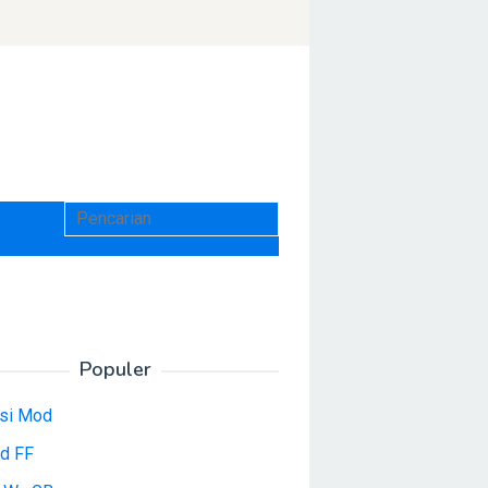
Populer
asi Mod
d FF