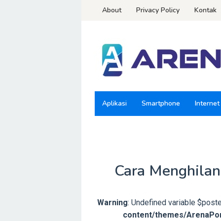
Loncat
About
Privacy Policy
Kontak
ke
konten
Aplikasi
Smartphone
Internet
Cara Menghilan
Warning
: Undefined variable $post
content/themes/ArenaPon