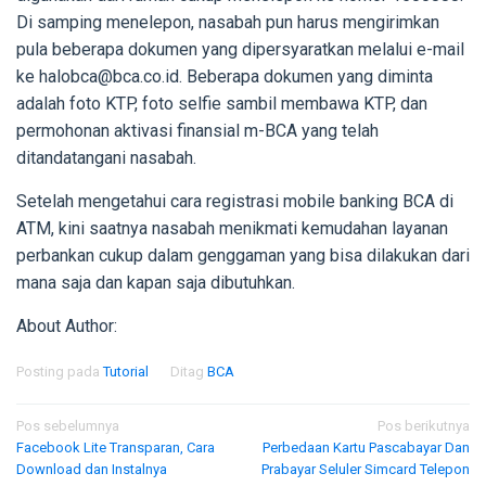
Di samping menelepon, nasabah pun harus mengirimkan
pula beberapa dokumen yang dipersyaratkan melalui e-mail
ke halobca@bca.co.id. Beberapa dokumen yang diminta
adalah foto KTP, foto selfie sambil membawa KTP, dan
permohonan aktivasi finansial m-BCA yang telah
ditandatangani nasabah.
Setelah mengetahui cara registrasi mobile banking BCA di
ATM, kini saatnya nasabah menikmati kemudahan layanan
perbankan cukup dalam genggaman yang bisa dilakukan dari
mana saja dan kapan saja dibutuhkan.
About Author:
Posting pada
Tutorial
Ditag
BCA
Navigasi
Pos sebelumnya
Pos berikutnya
Facebook Lite Transparan, Cara
Perbedaan Kartu Pascabayar Dan
pos
Download dan Instalnya
Prabayar Seluler Simcard Telepon