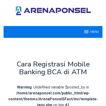
Loncat
ke
konten
MENU
Cara Registrasi Mobile
Banking BCA di ATM
Warning
: Undefined variable $posted_by in
/home/arenaponsel.com/public_html/wp-
content/themes/ArenaPonselSFast/inc/template-
tags.php
on line
41