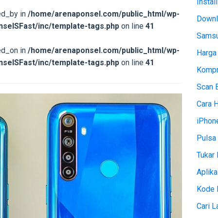
Instal
ed_by in
/home/arenaponsel.com/public_html/wp-
Downl
selSFast/inc/template-tags.php
on line
41
Samsu
ed_on in
/home/arenaponsel.com/public_html/wp-
Harga
selSFast/inc/template-tags.php
on line
41
Kompr
Scan 
Cara 
iPhon
Pulsa 
Tukar 
Aplika
Kode 
Cari 