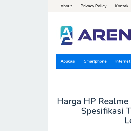
Loncat
About
Privacy Policy
Kontak
ke
konten
Aplikasi
Smartphone
Internet
Harga HP Realme 5
Spesifikasi 
L