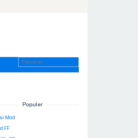
Populer
asi Mod
d FF