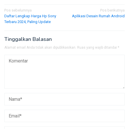
Navigasi
Pos sebelumnya
Pos berikutnya
Daftar Lengkap Harga Hp Sony
Aplikasi Desain Rumah Android
pos
Terbaru 2024, Paling Update
Tinggalkan Balasan
Alamat email Anda tidak akan dipublikasikan.
Ruas yang wajib ditandai
*