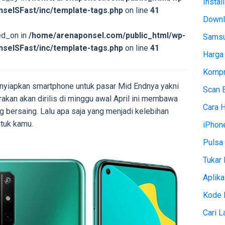
Instal
selSFast/inc/template-tags.php
on line
41
Downl
ed_on in
/home/arenaponsel.com/public_html/wp-
Samsu
selSFast/inc/template-tags.php
on line
41
Harga
Kompr
nyiapkan smartphone untuk pasar Mid Endnya yakni
Scan 
akan akan dirilis di minggu awal April ini membawa
Cara 
g bersaing. Lalu apa saja yang menjadi kelebihan
ntuk kamu.
iPhon
Pulsa 
Tukar 
Aplika
Kode 
Cari 