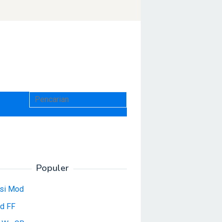
Populer
asi Mod
d FF