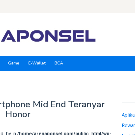
Game
E-Wallet
BCA
tphone Mid End Teranyar
Honor
Aplik
Rewar
ed_by in
/home/arenaponsel.com/public_html/wp-