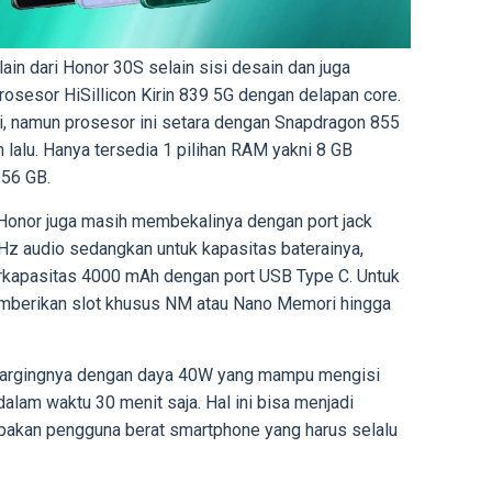
 lain dari Honor 30S selain sisi desain dan juga
osesor HiSillicon Kirin 839 5G dengan delapan core.
i, namun prosesor ini setara dengan Snapdragon 855
 lalu. Hanya tersedia 1 pilihan RAM yakni 8 GB
256 GB.
 Honor juga masih membekalinya dengan port jack
Hz audio sedangkan untuk kapasitas baterainya,
rkapasitas 4000 mAh dengan port USB Type C. Untuk
mberikan slot khusus NM atau Nano Memori hingga
Chargingnya dengan daya 40W yang mampu mengisi
alam waktu 30 menit saja. Hal ini bisa menjadi
pakan pengguna berat smartphone yang harus selalu