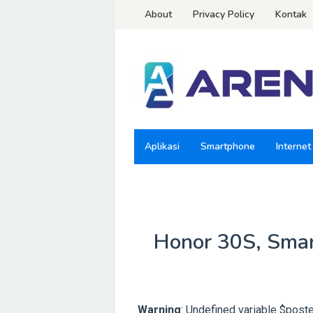
Loncat
About
Privacy Policy
Kontak
ke
konten
Aplikasi
Smartphone
Internet
Honor 30S, Smar
Warning
: Undefined variable $post