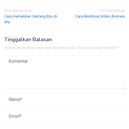
Navigasi
Pos sebelumnya
Pos berikutnya
Cara mematikan Centang Biru di
Cara Membuat Video Animasi
pos
Wa
Tinggalkan Balasan
Alamat email Anda tidak akan dipublikasikan.
Ruas yang wajib ditandai
*