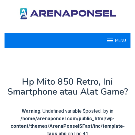
Loncat
ke
konten
MENU
Hp Mito 850 Retro, Ini
Smartphone atau Alat Game?
Warning
: Undefined variable $posted_by in
/home/arenaponsel.com/public_html/wp-
content/themes/ArenaPonselSFast/inc/template-
tags.php
on line
41