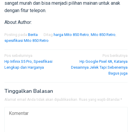
sangat murah dan bisa menjadi pilihan mainan untuk anak
dengan fitur telepon.
About Author:
Posting pada
Berita
Ditag
harga Mito 850 Retro
,
Mito 850 Retro
,
spesifikasi Mito 850 Retro
Navigasi
Pos sebelumnya
Pos berikutnya
Hp Infinix S5 Pro, Spesifikasi
Hp Google Pixel 4A, Katanya
pos
Lengkap dan Harganya
Desainnya Jelek Tapi Sebenernya
Bagus juga
Tinggalkan Balasan
Alamat email Anda tidak akan dipublikasikan.
Ruas yang wajib ditandai
*