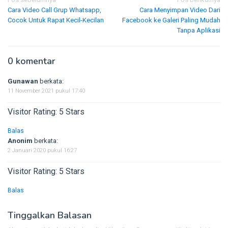
Navigasi
Cara Video Call Grup Whatsapp,
Cara Menyimpan Video Dari
pos
Cocok Untuk Rapat Kecil-Kecilan
Facebook ke Galeri Paling Mudah
Tanpa Aplikasi
0 komentar
Gunawan
berkata:
11 November 2021 pukul 17:40
Visitor Rating: 5 Stars
Balas
Anonim
berkata:
2 Januari 2020 pukul 16:27
Visitor Rating: 5 Stars
Balas
Tinggalkan Balasan