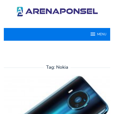
Loncat
ke
konten
MENU
Tag:
Nokia