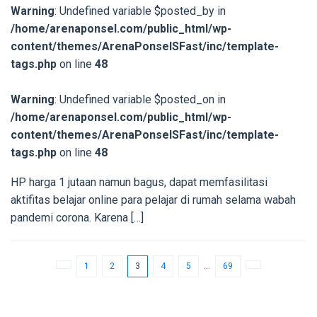
Warning
: Undefined variable $posted_by in
/home/arenaponsel.com/public_html/wp-
content/themes/ArenaPonselSFast/inc/template-
tags.php
on line
48
Warning
: Undefined variable $posted_on in
/home/arenaponsel.com/public_html/wp-
content/themes/ArenaPonselSFast/inc/template-
tags.php
on line
48
HP harga 1 jutaan namun bagus, dapat memfasilitasi
aktifitas belajar online para pelajar di rumah selama wabah
pandemi corona. Karena […]
1
2
3
4
5
…
69