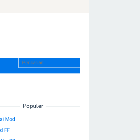
Populer
asi Mod
d FF