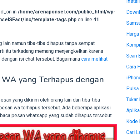
Instal
ed_on in
/home/arenaponsel.com/public_html/wp-
Downl
selSFast/inc/template-tags.php
on line
41
Samsu
Harga
 lain namun tiba-tiba dihapus tanpa sempat
Kompr
erti itu terkadang memang menjengkelkan karena
Scan 
dengan isi chat tersebut. Bagaimana
cara melihat
Cara 
 WA yang Terhapus dengan
iPhon
Pulsa 
Tukar 
n yang dikirim oleh orang lain dan tiba-tiba
esan wa terhapus tersebut. Ada beberapa aplikasi
Aplika
baca pesan whatsapp yang sudah dihapus tersebut.
Kode 
Cari 