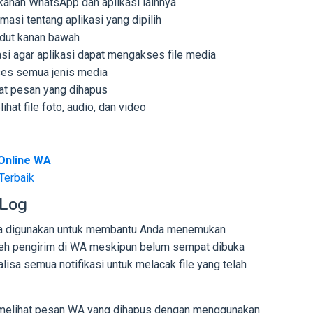
kanan WhatsApp dan aplikasi lainnya
si tentang aplikasi yang dipilih
udut kanan bawah
kasi agar aplikasi dapat mengakses file media
ses semua jenis media
at pesan yang dihapus
ihat file foto, audio, dan video
Online WA
Terbaik
 Log
bisa digunakan untuk membantu Anda menemukan
leh pengirim di WA meskipun belum sempat dibuka
alisa semua notifikasi untuk melacak file yang telah
ra melihat pesan WA yang dihapus dengan menggunakan