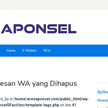
Game
E-Wallet
BCA
Pesan WA yang Dihapus
Aplik
ed_by in
/home/arenaponsel.com/public_html/wp-
Rewar
selSFast/inc/template-tags.php
on line
41