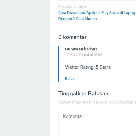
Navigasi
Pos sebelumnya
Cara Download Aplikasi Play Store di Lapto
pos
Dengan 2 Cara Mudah
0 komentar
Gunawan
berkata:
17 Mei 2021 pukul 05:50
Visitor Rating: 5 Stars
Balas
Tinggalkan Balasan
Alamat email Anda tidak akan dipublikasikan.