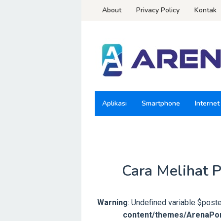
Loncat
About
Privacy Policy
Kontak
ke
konten
Aplikasi
Smartphone
Internet
Cara Melihat 
Warning
: Undefined variable $post
content/themes/ArenaPon